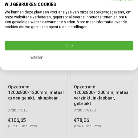
(€80,48 Incl. btw)
(€140,30 Incl. btw)
WIJ GEBRUIKEN COOKIES
We kunnen deze plaatsen voor analyse van onze bezoekersgegevens, om
onze website te verbeteren, gepersonaliseerde inhoud te tonen en om u
een geweldige website-ervaring te bieden. Voor meer informatie over de
cookies die we gebruiken opent u de instellingen.
Oké
Instellen
Opzetrand
Opzetrand
1200x800x1200mm, metaal
1200x800x1200mm, metaal
groen gelakt, inklapbaar
verzinkt, inklapbaar,
gebruikt
Art#: 77818
Art#: 77817U
€106,65
€78,06
(€129,05 Incl. btw)
(€94,45 Incl. btw)