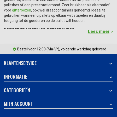
palletbox of een presentatiemand. Zeer bruikbaar als alternatief
voor
gitterboxen
, ook wel draadcontainers genoemd. Ideaal te
gebruiken wanneer u pallets op elkaar wilt stapelen en daarbij
toegang tot de goederen op de pallet wilt houden.
KENMERKEN METALEN OPZETRANDEN
Lees meer
123pallets biedt metalen opzetranden van kwalitatief
hoogwaardig gelakt of verzinkt metaal, geschikt voor Europallets.
Bestel voor 12:00 (Ma-Vr), volgende werkdag geleverd
Deze palletranden zijn goed bruikbaar voor de export, doordat er
geen extra certificaten of stempels vereist zijn bij de douane.
KLANTENSERVICE
VOORDELEN METALEN OPZETRANDEN
Met metalen opzetranden kunt u uw pallets eenvoudig
INFORMATIE
veranderen in een gitterbox en wanneer u geen behoefte meer
heeft aan de gitterboxen klapt u de randen simpelweg weer in.
CATEGORIEËN
Ruimtebesparend in opslag en het is een flexibele oplossing,
afhankelijk van uw opslagbehoefte. Met behulp van metalen
opzetranden op uw pallets kunt u makkelijk niet stapelbaar
MIJN ACCOUNT
kleingoed, zoals productieonderdelen of halffabrikaten, vervoeren
of opslaan.