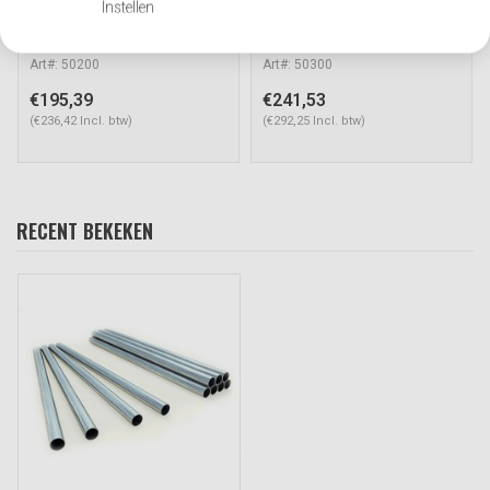
2025x1180x310mm
1120x1120x310mm
Instellen
Art#: 50200
Art#: 50300
€195,39
€241,53
(€236,42 Incl. btw)
(€292,25 Incl. btw)
RECENT BEKEKEN