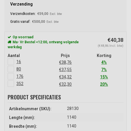
Verzending
Verzendkosten:
€59,00
Excl. btw
Gratis vanaf:
€500,00
Excl. btw
Op voorraad
€40,38
Ma- Vr Bestel <12:00, ontvang volgende
(€48,86 Incl. btw)
werkdag
Aantal
Prijs
Korting
16
€38,76
4%
80
€37,55
7%
176
€34,32
15%
352
€32,30
20%
PRODUCT SPECIFICATIES
28130
Artikelnummer (SKU):
1140
Lengte (mm):
1140
Breedte (mm):