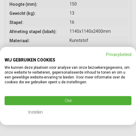
150
Hoogte (mm):
13
Gewicht (kg):
16
Stapel:
1140x1140x2400mm
Afmeting stapel (lxbxh):
Kunststof
Materiaal:
HDPE
Materiaal specificatie:
Privacybeleid
Rondomlopend
Uitvoering:
WIJ GEBRUIKEN COOKIES
Nieuw
We kunnen deze plaatsen voor analyse van onze bezoekersgegevens, om
Conditie:
onze website te verbeteren, gepersonaliseerde inhoud te tonen en om u
Racking draagvermogen
250
een geweldige website-ervaring te bieden. Voor meer informatie over de
(kg):
cookies die we gebruiken opent u de instellingen.
1400
Dynamische belasting (kg):
2800
Statische belasting (kg):
Oké
Instellen
PRODUCT INFORMATIE