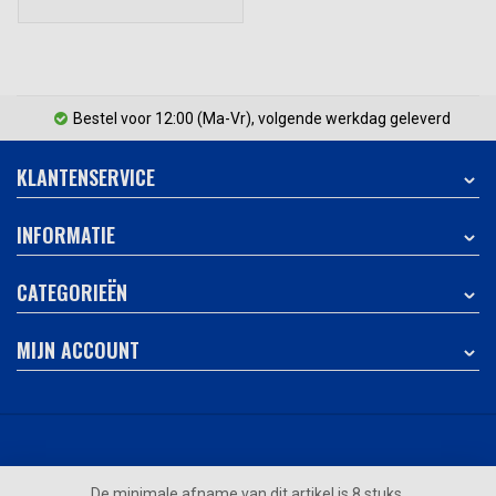
Bestel voor 12:00 (Ma-Vr), volgende werkdag geleverd
KLANTENSERVICE
INFORMATIE
CATEGORIEËN
MIJN ACCOUNT
© 123pallets.nl
- Theme by
Webdinge.nl
De minimale afname van dit artikel is 8 stuks.