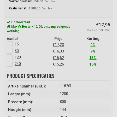
Verzendkosten:
€59,00
Excl. btw
Gratis vanaf:
€500,00
Excl. btw
Op voorraad
€17,95
Ma- Vr Bestel <12:00, ontvang volgende
(€21,72 Incl. btw)
werkdag
Aantal
Prijs
Korting
15
€17,23
4%
30
€16,33
9%
120
€15,62
13%
240
€15,26
15%
PRODUCT SPECIFICATIES
11820U
Artikelnummer (SKU):
1200
Lengte (mm):
800
Breedte (mm):
144
Hoogte (mm):