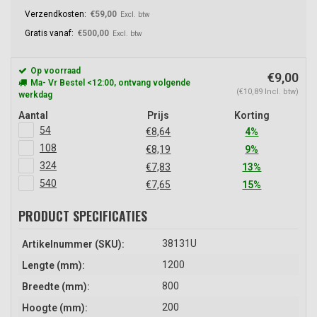
Verzendkosten:
€59,00
Excl. btw
Gratis vanaf:
€500,00
Excl. btw
Op voorraad
€9,00
Ma- Vr Bestel <12:00, ontvang volgende
(€10,89 Incl. btw)
werkdag
Aantal
Prijs
Korting
54
€8,64
4%
108
€8,19
9%
324
€7,83
13%
540
€7,65
15%
PRODUCT SPECIFICATIES
38131U
Artikelnummer (SKU):
1200
Lengte (mm):
800
Breedte (mm):
200
Hoogte (mm):