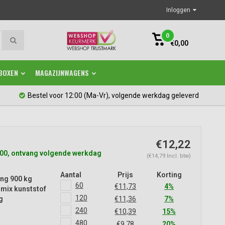
Inloggen
0
€0,00
BOXEN
MAGAZIJNWAGENS
Bestel voor 12:00 (Ma-Vr), volgende werkdag geleverd
€12,22
:00, ontvang volgende werkdag
(€14,79 Incl. btw)
Aantal
Prijs
Korting
ng 900 kg
60
€11,73
4%
mix kunststof
120
€11,36
7%
g
240
€10,39
15%
480
€9,78
20%