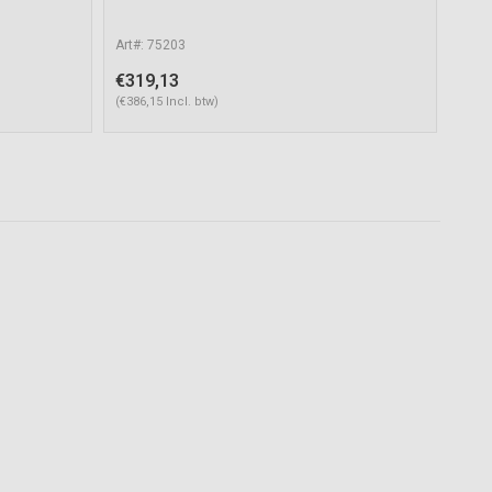
Art#: 75203
€319,13
(€386,15 Incl. btw)