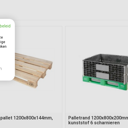
beleid
ze
dige
uiken
en
opallet 1200x800x144mm,
Palletrand 1200x800x200m
kunststof 6 scharnieren