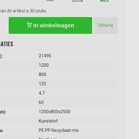
 dit artikel is 30 stuks.
In winkelwagen
Offerte
ATIES
21495
):
1200
800
125
4,7
60
1200x800x2500
xh):
Kunststof
PE PP Recyclaat mix
e: