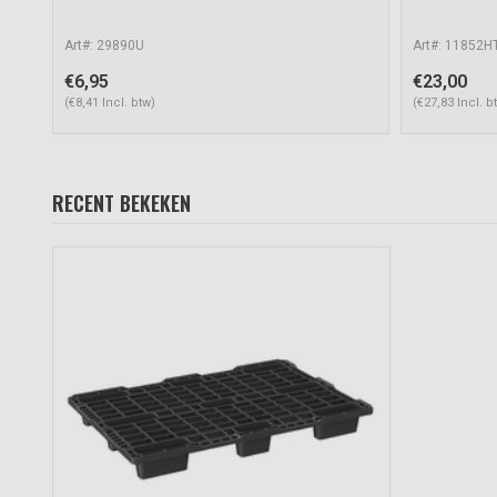
Art#: 29890U
Art#: 11852H
€6,95
€23,00
(€8,41 Incl. btw)
(€27,83 Incl. b
RECENT BEKEKEN