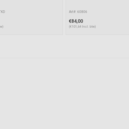
TKD
Art#: 60806
€84,00
tw)
(€101,64 Incl. btw)