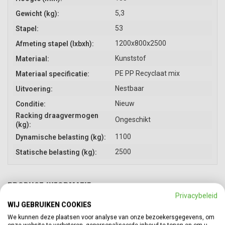
5,3
Gewicht (kg):
53
Stapel:
1200x800x2500
Afmeting stapel (lxbxh):
Kunststof
Materiaal:
PE PP Recyclaat mix
Materiaal specificatie:
Nestbaar
Uitvoering:
Nieuw
Conditie:
Racking draagvermogen
Ongeschikt
(kg):
1100
Dynamische belasting (kg):
2500
Statische belasting (kg):
PRODUCT INFORMATIE
Privacybeleid
WIJ GEBRUIKEN COOKIES
GERELATEERDE PRODUCTEN
Top
We kunnen deze plaatsen voor analyse van onze bezoekersgegevens, om