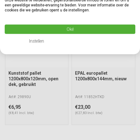
onze website te verbeteren, gepersonaliseerde inhoud te tonen en om u
een geweldige website-ervaring te bieden. Voor meer informatie over de
cookies die we gebruiken opent u de instellingen.
Oké
Instellen
Kunststof pallet
EPAL europallet
1200x800x120mm, open
1200x800x144mm, nieuw
dek, gebruikt
Art#: 29890U
Art#: 11852HTKD
€6,95
€23,00
(€8,41 Incl. btw)
(€27,83 Incl. btw)