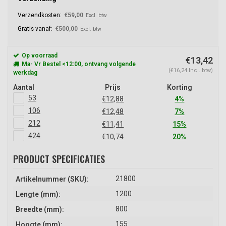
Verzendkosten:
€59,00
Excl. btw
Gratis vanaf:
€500,00
Excl. btw
Op voorraad
€13,42
Ma- Vr Bestel <12:00, ontvang volgende
(€16,24 Incl. btw)
werkdag
Aantal
Prijs
Korting
53
€12,88
4%
106
€12,48
7%
212
€11,41
15%
424
€10,74
20%
PRODUCT SPECIFICATIES
21800
Artikelnummer (SKU):
1200
Lengte (mm):
800
Breedte (mm):
155
Hoogte (mm):