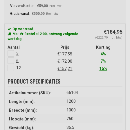
Verzendkosten:
€59,00
Excl. btw
Gratis vanaf:
€500,00
Excl. btw
Op voorraad
€184,95
Ma- Vr Bestel <12:00, ontvang volgende
(€223,79 Incl. btw)
werkdag
Aantal
Prijs
Korting
3
€177,55
4%
6
€172,00
7%
12
€157,21
15%
PRODUCT SPECIFICATIES
66104
Artikelnummer (SKU):
1200
Lengte (mm):
1000
Breedte (mm):
760
Hoogte (mm):
36.5
Gewicht (kg):