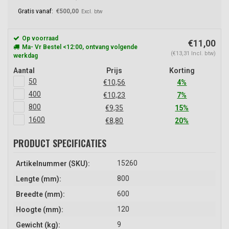
Gratis vanaf:
€500,00
Excl. btw
Op voorraad
€11,00
Ma- Vr Bestel <12:00, ontvang volgende
(€13,31 Incl. btw)
werkdag
Aantal
Prijs
Korting
50
€10,56
4%
400
€10,23
7%
800
€9,35
15%
1600
€8,80
20%
PRODUCT SPECIFICATIES
15260
Artikelnummer (SKU):
800
Lengte (mm):
600
Breedte (mm):
120
Hoogte (mm):
9
Gewicht (kg):