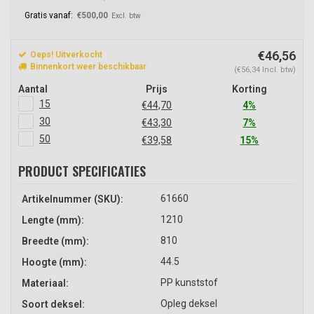
Gratis vanaf:
€500,00
Excl. btw
€46,56
Oeps! Uitverkocht
Binnenkort weer beschikbaar
(€56,34 Incl. btw)
Aantal
Prijs
Korting
15
€44,70
4%
30
€43,30
7%
50
€39,58
15%
PRODUCT SPECIFICATIES
61660
Artikelnummer (SKU):
1210
Lengte (mm):
810
Breedte (mm):
44.5
Hoogte (mm):
PP kunststof
Materiaal:
Opleg deksel
Soort deksel: