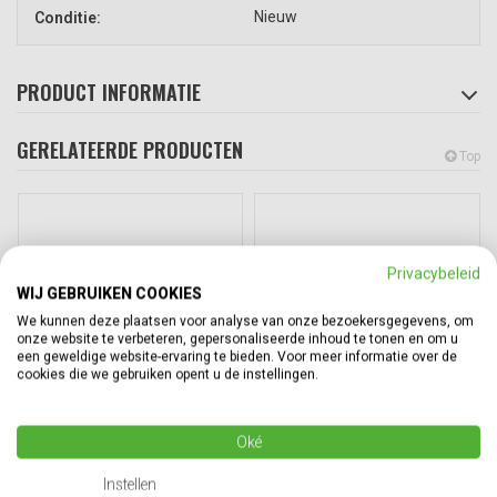
Nieuw
Conditie:
PRODUCT INFORMATIE
GERELATEERDE PRODUCTEN
Top
Privacybeleid
WIJ GEBRUIKEN COOKIES
We kunnen deze plaatsen voor analyse van onze bezoekersgegevens, om
onze website te verbeteren, gepersonaliseerde inhoud te tonen en om u
een geweldige website-ervaring te bieden. Voor meer informatie over de
cookies die we gebruiken opent u de instellingen.
Palletrand
Palletbox
Oké
1200x800x200mm,
1211x811x902mm, 590 liter
kunststof 4 scharnieren
kunststof, inklapbaar
Instellen