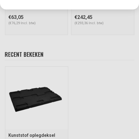
Art#: 60800
Art#: 61263
€63,05
€242,45
(€76,29 Incl. btw)
(€293,36 Incl. btw)
RECENT BEKEKEN
Kunststof oplegdeksel