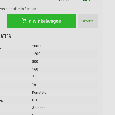
 dit artikel is 8 stuks.
In winkelwagen
Offerte
ATIES
28888
):
1200
800
160
21
16
Kunststof
PO
e:
3 sledes