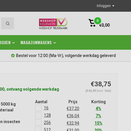
Inloggen
0
€0,00
BOXEN
MAGAZIJNWAGENS
Bestel voor 12:00 (Ma-Vr), volgende werkdag geleverd
€38,75
:00, ontvang volgende werkdag
(€46,89 Incl. btw)
Aantal
Prijs
Korting
 5000 kg
16
€37,20
4%
teriaal
128
€36,04
7%
n insecten
256
€32,94
15%
512
€31,00
20%