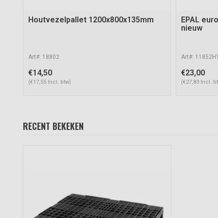
Houtvezelpallet 1200x800x135mm
EPAL euro
nieuw
Art#: 18802
Art#: 11852H
€14,50
€23,00
(€17,55 Incl. btw)
(€27,83 Incl. b
RECENT BEKEKEN