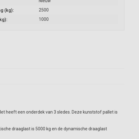
Nieuw
2500
g (kg):
1000
kg):
et heeft een onderdek van 3 sledes. Deze kunststof pallet is
tische draaglast is 5000 kg en de dynamische draaglast