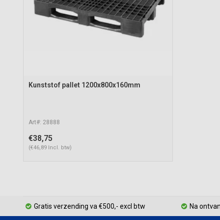
Kunststof pallet 1200x800x160mm
Art#: 28888
€38,75
(€46,89 Incl. btw)
Gratis verzending va €500,- excl btw
Na ontvan