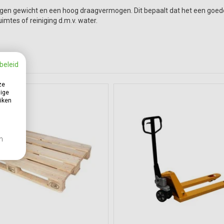
en gewicht en een hoog draagvermogen. Dit bepaalt dat het een goede pr
imtes of reiniging d.m.v. water.
beleid
ze
dige
uiken
en