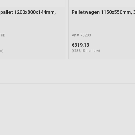
pallet 1200x800x144mm,
Palletwagen 1150x550mm, 
TKD
Art#: 75203
€319,13
tw)
(€386,15 Incl. btw)