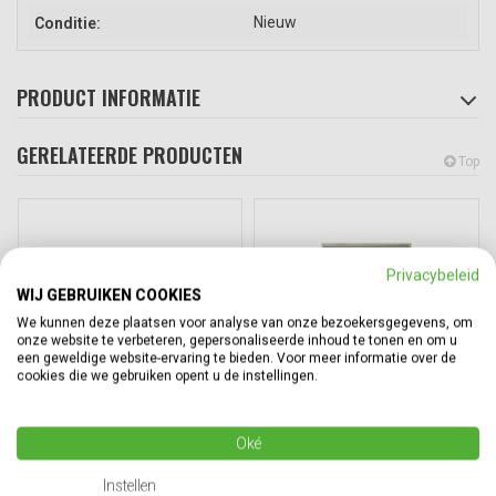
Nieuw
Conditie:
PRODUCT INFORMATIE
GERELATEERDE PRODUCTEN
Top
Privacybeleid
WIJ GEBRUIKEN COOKIES
We kunnen deze plaatsen voor analyse van onze bezoekersgegevens, om
onze website te verbeteren, gepersonaliseerde inhoud te tonen en om u
een geweldige website-ervaring te bieden. Voor meer informatie over de
cookies die we gebruiken opent u de instellingen.
Palletrand
Deksel voor palletrand
Oké
1200x800x200mm, 4
1200x800x9mm, multiplex
scharnieren, B-keus
Instellen